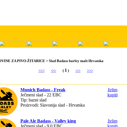
OVINE ZA PIVO-ŽITARICE > Slad Badass barley malt Hrvatska
1
<<<
<<-
(
)
->>
>>>
Munich Badass - Freak
želim
Ječmeni slad - 22 EBC
kupiti
Tip: bazni slad
Proizvodi: Slavonija slad - Hrvatska
Pale Ale Badass - Valley king
želim
Ječmeni slad - 9,0 EBC
kupiti