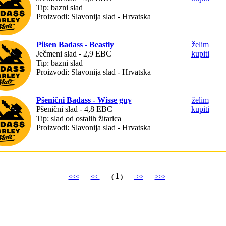
Tip: bazni slad
Proizvodi: Slavonija slad - Hrvatska
Pilsen Badass - Beastly
želim
Ječmeni slad - 2,9 EBC
kupiti
Tip: bazni slad
Proizvodi: Slavonija slad - Hrvatska
Pšenični Badass - Wisse guy
želim
Pšenični slad - 4,8 EBC
kupiti
Tip: slad od ostalih žitarica
Proizvodi: Slavonija slad - Hrvatska
1
<<<
<<-
(
)
->>
>>>