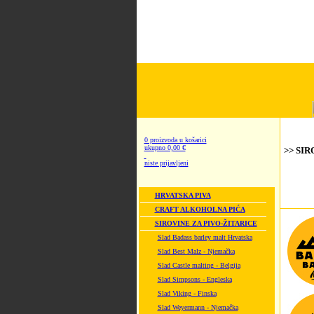
0 proizvoda u košarici
ukupno 0,00 €
>> SIR
niste prijavljeni
HRVATSKA PIVA
CRAFT ALKOHOLNA PIĆA
SIROVINE ZA PIVO-ŽITARICE
Slad Badass barley malt Hrvatska
Slad Best Malz - Njemačka
Slad Castle malting - Belgija
Slad Simpsons - Engleska
Slad Viking - Finska
Slad Weyermann - Njemačka