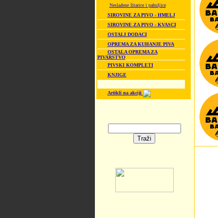
Neslađene žitarice i pahuljice
SIROVINE ZA PIVO - HMELJ
SIROVINE ZA PIVO - KVASCI
OSTALI DODACI
OPREMA ZA KUHANJE PIVA
OSTALA OPREMA ZA
PIVARSTVO
PIVSKI KOMPLETI
KNJIGE
Artikli na akciji