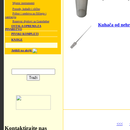
Mjerni instrumenti
Posude, kuhače i slično
Pribor i sredstva za čišćenje i
sanitaciju
Rezervni dijelovi za Grainfather
Kuhača od nehrđ
OSTALA OPREMA ZA
PIVARSTVO
PIVSKI KOMPLETI
KNJIGE
Artikli na akciji
<<<
Kontaktirajte nas