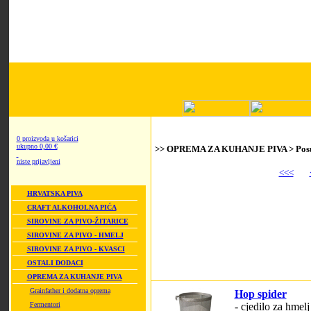
0 proizvoda u košarici
ukupno 0,00 €
>> OPREMA ZA KUHANJE PIVA > Posude
niste prijavljeni
<<<
HRVATSKA PIVA
CRAFT ALKOHOLNA PIĆA
SIROVINE ZA PIVO-ŽITARICE
SIROVINE ZA PIVO - HMELJ
SIROVINE ZA PIVO - KVASCI
OSTALI DODACI
OPREMA ZA KUHANJE PIVA
Grainfather i dodatna oprema
Hop spider
Fermentori
- cjedilo za hmelj