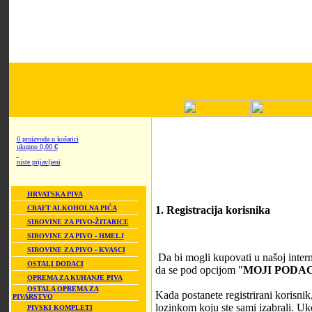
0 proizvoda u košarici
ukupno 0,00 €
niste prijavljeni
HRVATSKA PIVA
1. Registracija korisnika
CRAFT ALKOHOLNA PIĆA
SIROVINE ZA PIVO-ŽITARICE
SIROVINE ZA PIVO - HMELJ
SIROVINE ZA PIVO - KVASCI
Da bi mogli kupovati u našoj interne
OSTALI DODACI
da se pod opcijom "
MOJI PODAC
OPREMA ZA KUHANJE PIVA
OSTALA OPREMA ZA
Kada postanete registrirani korisnik
PIVARSTVO
lozinkom koju ste sami izabrali. Uko
PIVSKI KOMPLETI