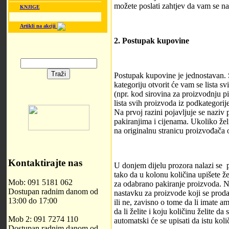
možete poslati zahtjev da vam se na
KNJIGE
Artikli na akciji
2. Postupak kupovine
Postupak kupovine je jednostavan. 
kategoriju otvorit će vam se lista s
(npr. kod sirovina za proizvodnju pi
lista svih proizvoda iz podkategorije
Na prvoj razini pojavljuje se naziv
pakiranjima i cijenama. Ukoliko želi
na originalnu stranicu proizvođača
Kontaktirajte nas
U donjem dijelu prozora nalazi se p
tako da u kolonu količina upišete žel
Mob: 091 5181 062
za odabrano pakiranje proizvoda. Na
Dostupan radnim danom od
nastavku za proizvode koji se prodaj
13:00 do 17:00
ili ne, zavisno o tome da li imate a
da li želite i koju količinu želite d
Mob 2: 091 7274 110
automatski će se upisati da istu koli
Dostupan radnim danom od