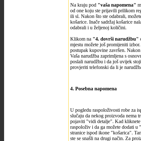
Na kraju pod
"vaša napomena"
mo
od one koju ste prijavili prilikom r
ili sl. Nakon što ste odabrali, možete
košarice. Inače sadržaj košarice nala
odabrali i u željenoj količini.
Klikom na
"4. dovrši narudžbu"
o
mjestu možete još promijeniti izbo
postupak kupovine završen. Nakon 
Vaša narudžba zaprimljena s osnovn
poslali narudžbu i da još uvijek stoj
provjeriti telefonski da li je narud
4. Posebna napomena
U pogledu raspoloživosti robe za i
slučaju da nekog proizvoda nema tre
pojaviti "vidi detalje". Kad kliknet
raspoloživ i da ga možete dodati u "l
stranice ispod ikone "košarica". Tamo
ste se snašli na drugi način. Za pro