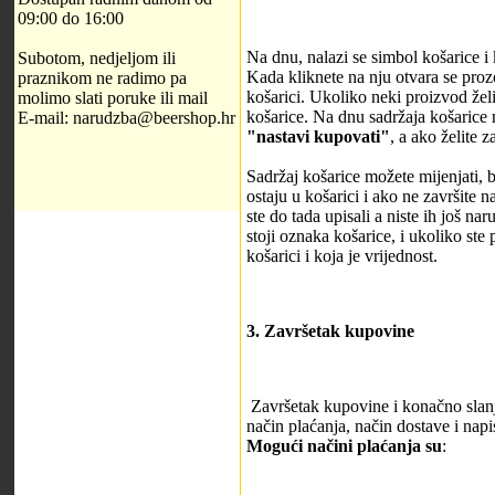
09:00 do 16:00
Na dnu, nalazi se simbol košarice i
Subotom, nedjeljom ili
Kada kliknete na nju otvara se prozo
praznikom ne radimo pa
košarici. Ukoliko neki proizvod želit
molimo slati poruke ili mail
košarice. Na dnu sadržaja košarice n
E-mail: narudzba@beershop.hr
"nastavi kupovati"
, a ako želite 
Sadržaj košarice možete mijenjati, b
ostaju u košarici i ako ne završite 
ste do tada upisali a niste ih još nar
stoji oznaka košarice, i ukoliko ste 
košarici i koja je vrijednost.
3. Završetak kupovine
Završetak kupovine i konačno slan
način plaćanja, način dostave i nap
Mogući načini plaćanja su
: