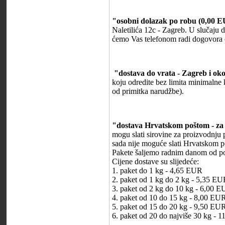
"osobni dolazak po robu (0,00 E
Naletilića 12c - Zagreb. U slučaju 
ćemo Vas telefonom radi dogovora 
"dostava do vrata - Zagreb i ok
koju odredite bez limita minimalne 
od primitka narudžbe).
"dostava Hrvatskom poštom - za 
mogu slati sirovine za proizvodnju
sada nije moguće slati Hrvatskom 
Pakete šaljemo radnim danom od po
Cijene dostave su slijedeće:
1. paket do 1 kg - 4,65 EUR
2. paket od 1 kg do 2 kg - 5,35 EU
3. paket od 2 kg do 10 kg - 6,00 
4. paket od 10 do 15 kg - 8,00 EU
5. paket od 15 do 20 kg - 9,50 EU
6. paket od 20 do najviše 30 kg - 