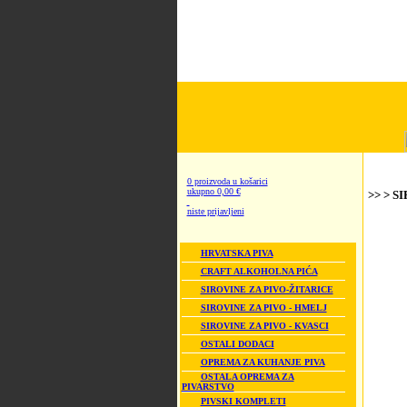
0 proizvoda u košarici
ukupno 0,00 €
>> > S
niste prijavljeni
HRVATSKA PIVA
CRAFT ALKOHOLNA PIĆA
SIROVINE ZA PIVO-ŽITARICE
SIROVINE ZA PIVO - HMELJ
SIROVINE ZA PIVO - KVASCI
OSTALI DODACI
OPREMA ZA KUHANJE PIVA
OSTALA OPREMA ZA
PIVARSTVO
PIVSKI KOMPLETI