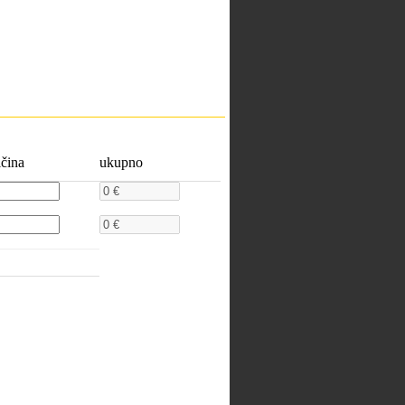
ičina
ukupno