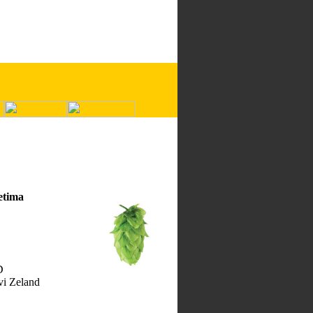
etima
D
vi Zeland