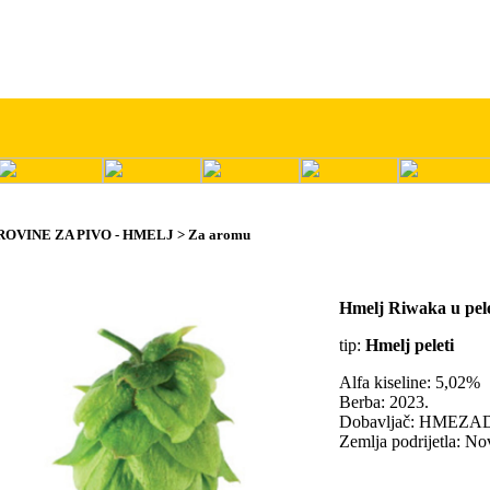
IROVINE ZA PIVO - HMELJ > Za aromu
Hmelj Riwaka u pel
tip:
Hmelj peleti
Alfa kiseline: 5,02%
Berba: 2023.
Dobavljač: HMEZA
Zemlja podrijetla: No