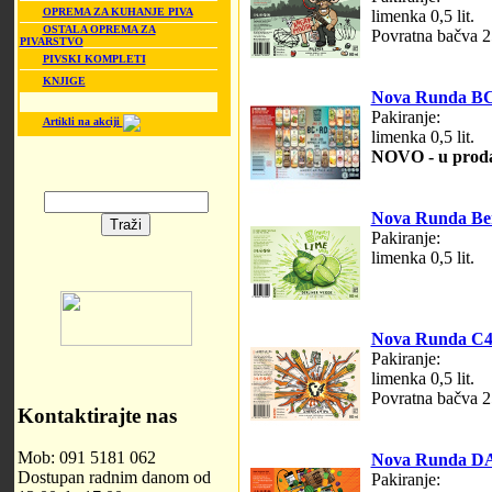
OPREMA ZA KUHANJE PIVA
limenka 0,5 lit.
OSTALA OPREMA ZA
Povratna bačva 25
PIVARSTVO
PIVSKI KOMPLETI
KNJIGE
Nova Runda B
Pakiranje:
Artikli na akciji
limenka 0,5 lit.
NOVO - u prodaj
Nova Runda Ber
Pakiranje:
limenka 0,5 lit.
Nova Runda C4 -
Pakiranje:
limenka 0,5 lit.
Povratna bačva 25
Kontaktirajte nas
Mob: 091 5181 062
Nova Runda D
Dostupan radnim danom od
Pakiranje: