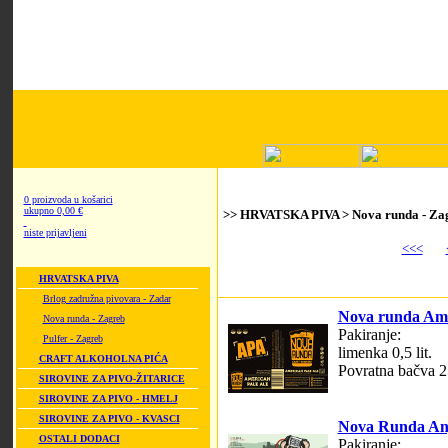
0 proizvoda u košarici
ukupno 0,00 €
>> HRVATSKA PIVA > Nova runda - Za
niste prijavljeni
<<<
HRVATSKA PIVA
Brlog zadružna pivovara - Zadar
Nova runda Ame
Nova runda - Zagreb
Pakiranje:
Pulfer - Zagreb
limenka 0,5 lit.
CRAFT ALKOHOLNA PIĆA
Povratna bačva 25
SIROVINE ZA PIVO-ŽITARICE
SIROVINE ZA PIVO - HMELJ
SIROVINE ZA PIVO - KVASCI
Nova Runda Ang
OSTALI DODACI
Pakiranje: