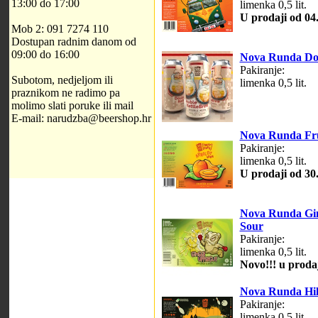
13:00 do 17:00
limenka 0,5 lit.
U prodaji od 04
Mob 2: 091 7274 110
Dostupan radnim danom od
09:00 do 16:00
Nova Runda Dou
Pakiranje:
Subotom, nedjeljom ili
limenka 0,5 lit.
praznikom ne radimo pa
molimo slati poruke ili mail
E-mail: narudzba@beershop.hr
Nova Runda Fru
Pakiranje:
limenka 0,5 lit.
U prodaji od 30
Nova Runda Gin
Sour
Pakiranje:
limenka 0,5 lit.
Novo!!! u prodaj
Nova Runda Hil
Pakiranje:
limenka 0,5 lit.