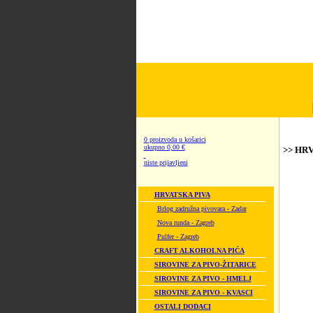
0 proizvoda u košarici
ukupno 0,00 €
>> HRV
niste prijavljeni
HRVATSKA PIVA
Brlog zadružna pivovara - Zadar
Nova runda - Zagreb
Pulfer - Zagreb
CRAFT ALKOHOLNA PIĆA
SIROVINE ZA PIVO-ŽITARICE
SIROVINE ZA PIVO - HMELJ
SIROVINE ZA PIVO - KVASCI
OSTALI DODACI