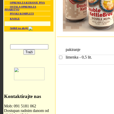
OPREMA ZA KUHANJE PIVA
OSTALA OPREMA ZA
PIVARSTVO
PIVSKI KOMPLETI
KNJIGE
Artikli na akciji
pakiranje
limenka - 0,5 lit.
Kontaktirajte nas
Mob: 091 5181 062
Dostupan radnim danom od