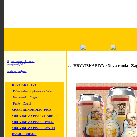
0 proizvoda u košarici
ukupno 0,00 €
>> HRVATSKA PIVA > Nova runda - Za
niste prijavljeni
HRVATSKA PIVA
Brlog zadružna pivovara - Zadar
Nova runda - Zagreb
Pulfer - Zagreb
CRAFT ALKOHOLNA PIĆA
SIROVINE ZA PIVO-ŽITARICE
SIROVINE ZA PIVO - HMELJ
SIROVINE ZA PIVO - KVASCI
OSTALI DODACI