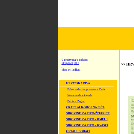
0 proizvoda u košarici
ukupno 0,00 €
>> HRV
niste prijavljeni
HRVATSKA PIVA
Brlog zadružna pivovara - Zadar
Nova runda - Zagreb
Pulfer - Zagreb
CRAFT ALKOHOLNA PIĆA
SIROVINE ZA PIVO-ŽITARICE
SIROVINE ZA PIVO - HMELJ
SIROVINE ZA PIVO - KVASCI
OSTALI DODACI