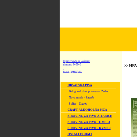
0 proizvoda u košarici
ukupno 0,00 €
>> HRV
niste prijavljeni
HRVATSKA PIVA
Brlog zadružna pivovara - Zadar
Nova runda - Zagreb
Pulfer - Zagreb
CRAFT ALKOHOLNA PIĆA
SIROVINE ZA PIVO-ŽITARICE
SIROVINE ZA PIVO - HMELJ
SIROVINE ZA PIVO - KVASCI
OSTALI DODACI