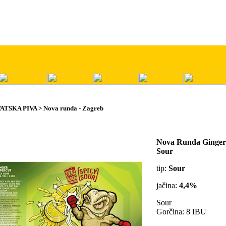
ATSKA PIVA > Nova runda - Zagreb
Nova Runda Ginger
Sour
tip:
Sour
jačina:
4,4%
Sour
Gorčina: 8 IBU