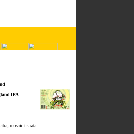
ind
land IPA
itra, mosaic i strata