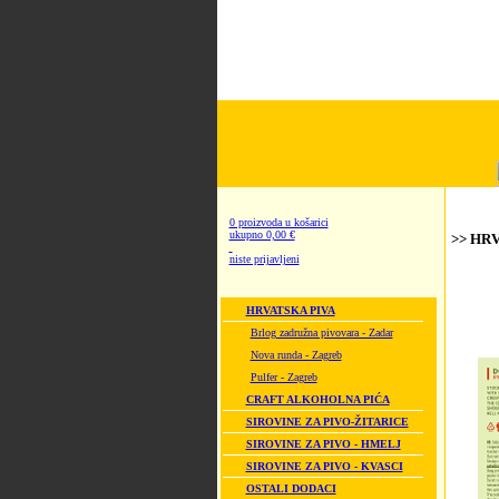
0 proizvoda u košarici
ukupno 0,00 €
>> HRV
niste prijavljeni
HRVATSKA PIVA
Brlog zadružna pivovara - Zadar
Nova runda - Zagreb
Pulfer - Zagreb
CRAFT ALKOHOLNA PIĆA
SIROVINE ZA PIVO-ŽITARICE
SIROVINE ZA PIVO - HMELJ
SIROVINE ZA PIVO - KVASCI
OSTALI DODACI