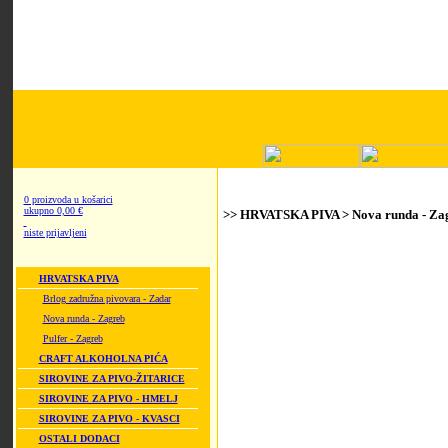
0 proizvoda u košarici
ukupno 0,00 €
>> HRVATSKA PIVA > Nova runda - Za
niste prijavljeni
HRVATSKA PIVA
Brlog zadružna pivovara - Zadar
Nova runda - Zagreb
Pulfer - Zagreb
CRAFT ALKOHOLNA PIĆA
SIROVINE ZA PIVO-ŽITARICE
SIROVINE ZA PIVO - HMELJ
SIROVINE ZA PIVO - KVASCI
OSTALI DODACI