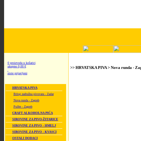
0 proizvoda u košarici
ukupno 0,00 €
>> HRVATSKA PIVA > Nova runda - Za
niste prijavljeni
HRVATSKA PIVA
Brlog zadružna pivovara - Zadar
Nova runda - Zagreb
Pulfer - Zagreb
CRAFT ALKOHOLNA PIĆA
SIROVINE ZA PIVO-ŽITARICE
SIROVINE ZA PIVO - HMELJ
SIROVINE ZA PIVO - KVASCI
OSTALI DODACI